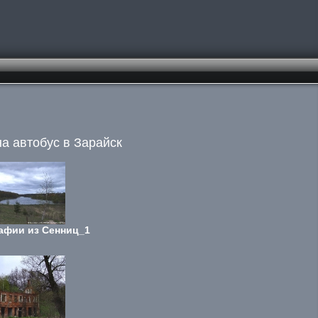
на автобус в Зарайск
афии из Сенниц_1