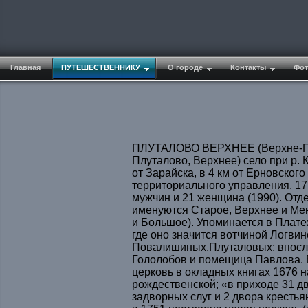
Главная
ПУТЕШЕСТВЕННИКУ
О городе
Контакты
Фот
ПЛУТАЛОВО ВЕРХНЕЕ (Верхне-Пл
Плуталово, Верхнее) село при р. К
от Зарайска, в 4 км от Ерновского
территориального управления. 17 
мужчин и 21 женщина (1990). Отд
именуются Старое, Верхнее и Ме
и Большое). Упоминается в Платеж
где оно значится вотчиной Логви
Повалишиных,Плуталовых; впосл
Гололобов и помещица Павлова. 
церковь в окладных книгах 1676 
рождественской; «в приходе 31 д
задворных слуг и 2 двора кресть