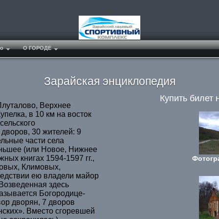
##
о
О ГОРОДЕ
Зарайская энциклопедия
Купить билет 
уталово, Верхнее
упелка, в 10 км на восток
 сельского
дворов, 30 жителей: 9
ельные части села
ньшее (или Новое, Нижнее
ных книгах 1594-1597 гг.,
Фотогр
новых, Климовых,
едствии ею владели майор
Возведенная здесь
называется Богородице-
вор дворян, 7 дворов
янских». Вместо сгоревшей