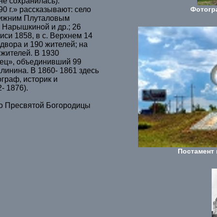
не сохранилась).
Фотогр
0 г.» рассказывают: село
Нижним Плуталовым
. Нарышкиной и др.; 26
иси 1858, в с. Верхнем 14
 двора и 190 жителей; на
 жителей. В 1930
ец», объединивший 99
Калинина. В 1860- 1861 здесь
граф, историк и
- 1876).
о Пресвятой Богородицы
Постамент 