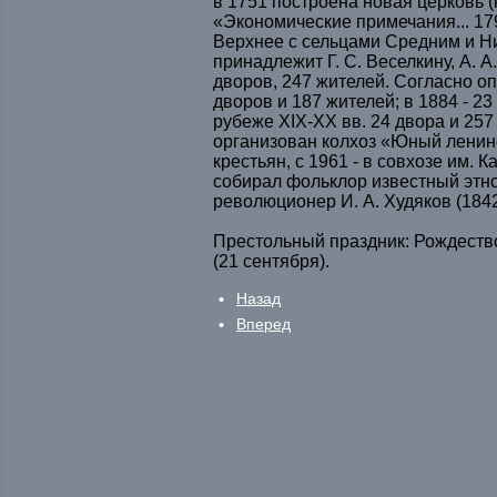
в 1751 построена новая церковь (
«Экономические примечания... 179
Верхнее с сельцами Средним и 
принадлежит Г. С. Веселкину, А. А
дворов, 247 жителей. Согласно оп
дворов и 187 жителей; в 1884 - 23
рубеже XIX-XX вв. 24 двора и 257
организован колхоз «Юный ленин
крестьян, с 1961 - в совхозе им. 
собирал фольклор известный этно
революционер И. А. Худяков (1842
Престольный праздник: Рождеств
(21 сентября).
Назад
Вперед