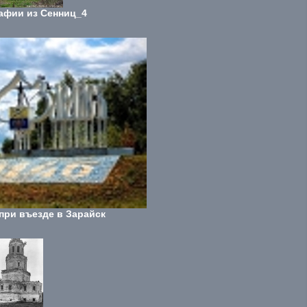
афии из Сенниц_4
при въезде в Зарайск