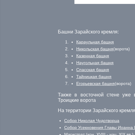
Башни Зарайского кремля:
Караульная башня
Никольская башня
(ворота)
Казенная башня
Наугольная башня
Спасская башня
Тайницкая башня
Егорьевская башня
(ворота)
Также в восточной стене уже 
Троицкие ворота
На территории Зарайского кремл
Собор Николая Чудотворца
Собор Усекновения Главы Иоанна 
Магистрат (кон. XVIII - нач. XIX вв.)