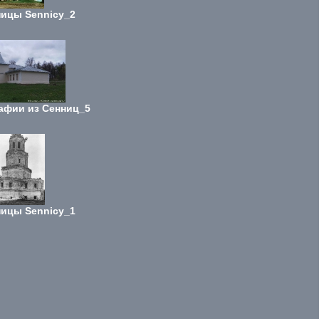
ицы Sennicy_2
афии из Сенниц_5
ицы Sennicy_1