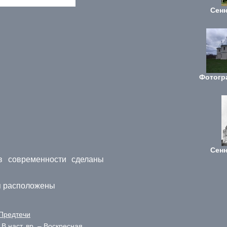
Сенн
Фотогр
Сенн
в современности сделаны
я расположены
Предтечи
. В наст. вр. – Воскресная