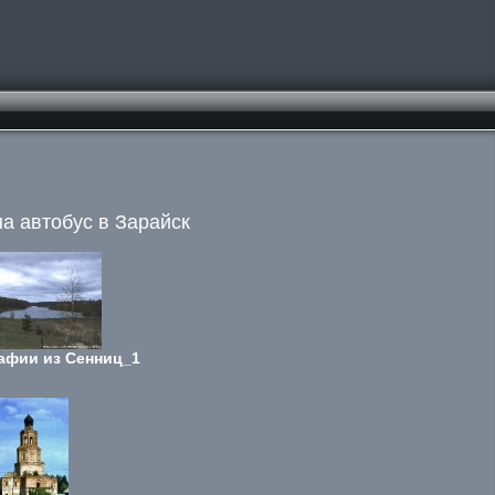
на автобус в Зарайск
афии из Сенниц_1