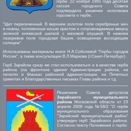
гербе. 22 ноября 1991 года десятая
сессия городского Совета
подтвердила решение исполкома
горсовета о гербе.
"Щит пересеченный. В верхнем золотом поле серебряные меч
и ножны, положенные косым крестом и сопровождаемые вверху
зеленой княжеской шапкой с меховой опушкой. В нижнем
лазоревом поле городская башня, освещенная восходящим
солнцем".
Использованы материалы книги Н.А.Соболевой "Гербы городов
России", а также консультации В.Л.Маркова (г.Санкт-Петербург)
Герб Зарайска сразу же стал использоваться и в качестве герба
района (на фронтоне здания Администрации района, на
печатях и бланках районной администрации, на Почетных
грамотах и Благодарственных письмах Главы района и т.д.
Решением Cовета депутатов
Зарайского муниципального
района
Московской области от 23
апреля 2008 года №58/2 "О гербе
муниципального образования
"Зарайский муниципальный район"
утвержден герб Зарайского района.
Согласно тексту Положения о гербе: