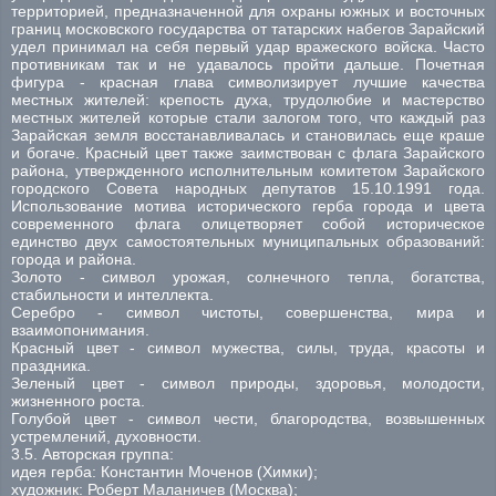
территорией, предназначенной для охраны южных и восточных
границ московского государства от татарских набегов Зарайский
удел принимал на себя первый удар вражеского войска. Часто
противникам так и не удавалось пройти дальше. Почетная
фигура - красная глава символизирует лучшие качества
местных жителей: крепость духа, трудолюбие и мастерство
местных жителей которые стали залогом того, что каждый раз
Зарайская земля восстанавливалась и становилась еще краше
и богаче. Красный цвет также заимствован с флага Зарайского
района, утвержденного исполнительным комитетом Зарайского
городского Совета народных депутатов 15.10.1991 года.
Использование мотива исторического герба города и цвета
современного флага олицетворяет собой историческое
единство двух самостоятельных муниципальных образований:
города и района.
Золото - символ урожая, солнечного тепла, богатства,
стабильности и интеллекта.
Серебро - символ чистоты, совершенства, мира и
взаимопонимания.
Красный цвет - символ мужества, силы, труда, красоты и
праздника.
Зеленый цвет - символ природы, здоровья, молодости,
жизненного роста.
Голубой цвет - символ чести, благородства, возвышенных
устремлений, духовности.
3.5. Авторская группа:
идея герба: Константин Моченов (Химки);
художник: Роберт Маланичев (Москва);