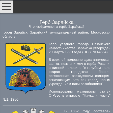
##
Герб Зарайска
Что изображено на гербе Зарайска?
город Зарайск, Зарайский муниципальный район, Московская
область
Герб уездного города Рязанского
наместничества Зарайска утвержден
29 марта 1779 года (ПСЗ, №14884).
В верхней половине щита княжеская
шапка, ножны и меч с герба Рязани,
в нижней половине "в голубом поле
старая городская башня,
освященная восходящим солнцем,
означающим, что сей город новым
учреждением паки возобновлен"
Использованы материалы статьи
О.Рево в журнале "Наука и жизнь"
№1, 1980
В 1862 году составлен