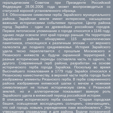
геральдическим Советом при Президенте Российской
Федерации 28.06.2006 года может воспроизводиться со
статусной короной установленного образца.
3.4. Обоснование символики герба Зарайского муниципального
района. Зарайская земля имеет интересное, насыщенное
важными историческими событиями прошлое. Центр района
город Зарайск - один из древнейших российских городов.
Первое летописное упоминание о городе относится к 1146 году,
однако люди освоили этот край гораздо раньше. На территории
Зарайского района обнаружено 115 археологических
памятников, относящихся к различным эпохам - от верхнего
палеолита до позднего средневековья. История Зарайского
удела тесно переплетается с прошлым Московского и
Рязанского княжеств и, будучи окраинной территорией, в
разные исторические периоды составляла часть то одного, то
другого. Современный герб района, разработан на основе
исторического герба города Зарайска. Поскольку во время
Высочайшего пожалования в 1779 году Зарайск относился к
Рязанскому наместничеству, в верхней части герба города были
изображены элементы Рязанского герба. В гербе современного
района изображение княжеской шапки с мечом и ножнами
символизирует не только историческую связь с Рязанской
землей, но и аллегорически показывает важную роль
Зарайского удела в княжеский период российской истории.
В описании исторического герба сказано: "Старая городская
башня, освъщенная восходящимъ солнцемъ, означающимъ,
что сей городъ новымъ учреждением паки возобновленъ". Это
утверждение справедливо и для района. Будучи пограничной