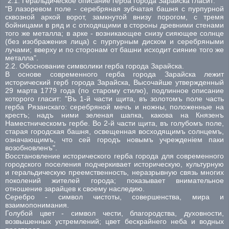
"2.1. Геральдическое описание герба города Зарайска гласит:
"В лазоревом поле - серебряная зубчатая башня с пурпурной
сквозной аркой ворот, замкнутой внизу порогом, с тремя
бойницами в ряд и с отходящими в стороны древними стенами
того же металла; в арке - возникающее снизу сияющее солнце
(без изображения лица) с пурпурным диском и серебряными
лучами; вверху и по сторонам от башни исходит сияние того же
металла".
2.2. Обоснование символики герба города Зарайска.
В основе современного герба города Зарайска лежит
исторический герб города Зарайска, Высочайше утвержденный
29 марта 1779 года (по старому стилю), подлинное описание
которого гласит: "Въ 1-й части щита, въ золотомъ поле часть
герба Рязанскаго: серебряной мечъ и ножны, положенные на
крестъ; надъ ними зеленая шапка, какова на Князенъ
Наместническомъ гербе. Во 2-й части щита, въ голубомъ поле,
старая городская башня, освещенная восходящимъ солнцемъ,
означающимъ, что сей городъ новымъ учрежденiем паки
возобновленъ".
Восстановление исторического герба города для современного
городского поселения подчеркивает историческую, культурную
и геральдическую преемственность, неразрывную связь многих
поколений жителей города; показывает внимательное
отношение зарайцев к своему наследию.
Серебро - символ чистоты, совершенства, мира и
взаимопонимания.
Голубой цвет - символ чести, благородства, духовности,
возвышенных устремлений; цвет бескрайнего неба и водных