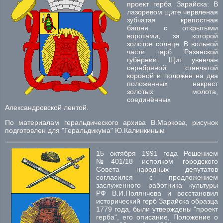
проект герба Зарайска: В
лазоревом щите червленая
зубчатая крепостная
башня с открытыми
воротами, за которой
золотое солнце. В вольной
части герб Рязанской
губернии. Щит увенчан
серебряной стенчатой
короной и положен на два
положенных накрест
золотых молота,
соединённых
Александровской лентой.
По материалам геральдического архива В.Маркова, рисунок
подготовлен для "Геральдикума" Ю.Калинкиным
15 октября 1991 года Решением
№401/18 исполком городского
Совета народных депутатов
согласился с предложением
заслуженного работника культуры
РФ В.И.Полянчева и восстановил
исторический герб Зарайска образца
1779 года, были утверждены "проект
герба", его описание, Положение о