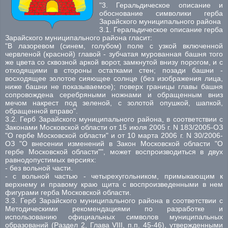
"3. Геральдическое описание и
обоснование символики герба
Зарайского муниципального района
3.1. Геральдическое описание герба
Зарайского муниципального района гласит:
"В лазоревом (синем, голубом) поле с узкой включенной
червленой (красной) главой - зубчатая мурованная башня того
же цвета со сквозной аркой ворот, замкнутой внизу порогом, и с
отходящими в стороны остатками стен; позади башни -
восходящее золотое сияющее солнце (без изображения лица,
ниже башни не показываемое); поверх границы главы башня
сопровождена серебряными ножнами и обращенным вниз
мечом накрест под зеленой, с золотой опушкой, шапкой,
обращенной вправо".
3.2. Герб Зарайского муниципального района, в соответствии с
Законами Московской области от 15 июля 2005 г. N 183/2005-ОЗ
"О гербе Московской области" и от 10 марта 2006 г. N 30/2006-
ОЗ "О внесении изменений в Закон Московской области "О
гербе Московской области"", может воспроизводиться в двух
равнодопустимых версиях:
- без вольной части.
- с вольной частью - четырехугольником, примыкающим к
верхнему и правому краю щита с воспроизведенными в нем
фигурами герба Московской области.
3.3. Герб Зарайского муниципального района в соответствии с
Методическими рекомендациями по разработке и
использованию официальных символов муниципальных
образований (Раздел 2, Глава VIII, п.п. 45-46), утвержденными