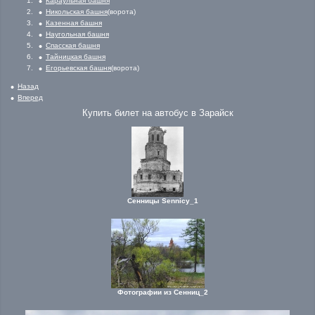
Караульная башня
Никольская башня
(ворота)
Казенная башня
Наугольная башня
Спасская башня
Тайницкая башня
Егорьевская башня
(ворота)
Назад
Вперед
Купить билет на автобус в Зарайск
Сенницы Sennicy_1
Фотографии из Сенниц_2