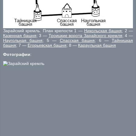
Зарайский кремль. План крепости 1 —
Никольская башня
; 2 —
Казенная башня
; 3 —
Троицкие ворота Зарайского кремля
; 4 —
Наугольная башня
; 5 —
Спасская башня
; 6 —
Тайницкая
башня
; 7 —
Егорьевская башня
; 8 —
Караульная башня
Фотографии
: