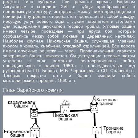
редкого типа зубцами. При ремонте кремля Борисом
Августовым в середине XVII в. зубцы преобразованы в
непрерывную аркатуру, интервалы между ними превращены в
бойницы. Внутренняя сторона стен представляет собой аркаду,
несущую уступ боевого хода с глухим парапетом и столбами
для поддержания двускатной тесовой кровли. Угловые башни
имеют четыре, проездные — три яруса боя, которые
сообщались между собой люками в деревянных настилах.
Наиболее крупная Никольская башня, служившая главным
входом в кремль, снабжена отводной стрельницей. Все ворота
имели опускные решетки — герсы. Первоначальный характер
завершения башен неизвестен. Существующие тесовые шатры
устроены в ходе ремонтно- реставрационных работ,
проводившихся с начала 1950-х гг. последовательно под
руководством Г.П. Белова, М.Б. Чернышева и СП. Орловского.
Тесовые покрытия стен и башен сменили собою
металлические, середины 1860-х гг.
План Зарайского кремля