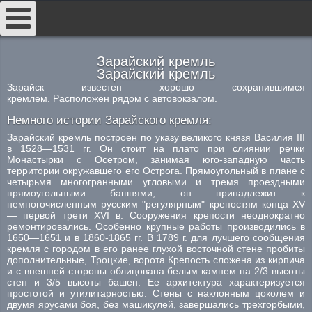
##
Зарайский кремль
Зарайский кремль
Зарайск известен хорошо сохранившимся
кремлем. Расположен рядом с автовокзалом.
Немного истории Зарайского кремля:
Зарайский кремль построен по указу великого князя Василия III
в 1528—1531 гг. Он стоит на плато при слиянии речки
Монастырки с Осетром, занимая юго-западную часть
территории окружавшего его Острога. Прямоугольный в плане с
четырьмя многогранными угловыми и тремя проездными
прямоугольными башнями, он принадлежит к
немногочисленным русским "регулярным" крепостям конца XV
— первой трети XVI в. Сооружения крепости неоднократно
ремонтировались. Особенно крупные работы производились в
1650—1651 и в 1860-1865 гг. В 1789 г. для лучшего сообщения
кремля с городом в его ранее глухой восточной стене пробиты
дополнительные, Троцкие, ворота.Крепость сложена из кирпича
и с внешней стороны облицована белым камнем на 2/3 высоты
стен и 3/5 высоты башен. Ее архитектура характеризуется
простотой и утилитарностью. Стены с наклонным цоколем и
двумя ярусами боя, без машикулей, завершались трехгорбыми,