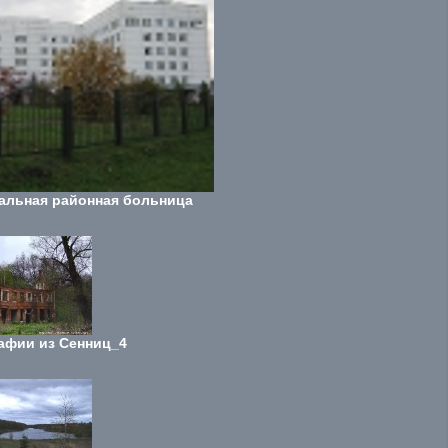
альная районная больница
афии из Сенниц_4