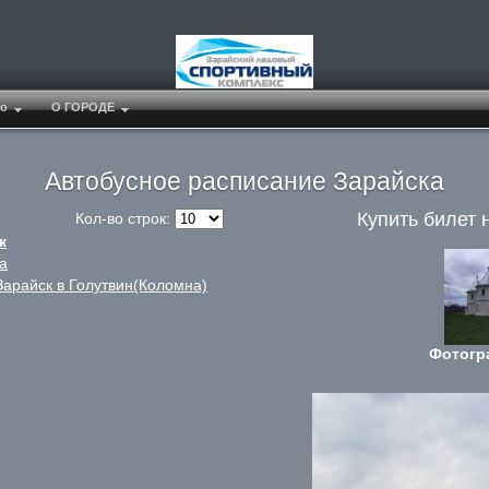
##
о
О ГОРОДЕ
Автобусное расписание Зарайска
Купить билет 
Кол-во строк:
к
а
Зарайск в Голутвин(Коломна)
Фотогр