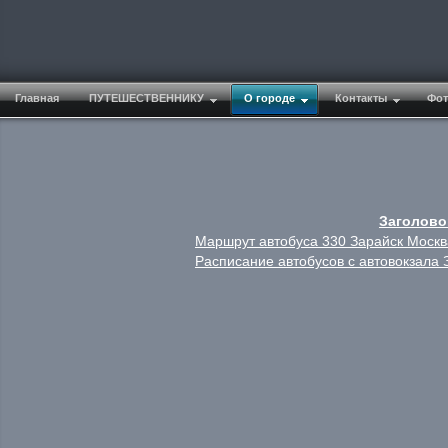
Главная
ПУТЕШЕСТВЕННИКУ
О городе
Контакты
Фот
Заголово
Маршрут автобуса 330 Зарайск Москв
Расписание автобусов с автовокзала 