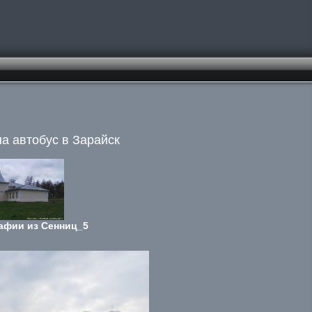
на автобус в Зарайск
афии из Сенниц_5