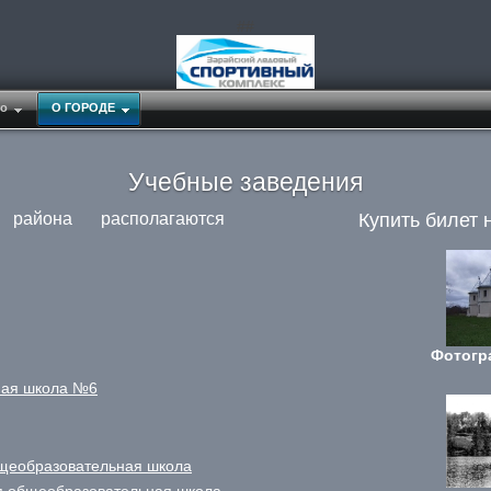
##
о
О ГОРОДЕ
Учебные заведения
района располагаются
Купить билет 
Фотогр
ная школа №6
бщеобразовательная школа