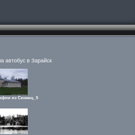
на автобус в Зарайск
афии из Сенниц_5