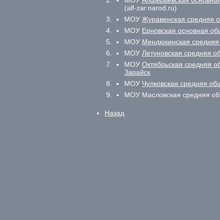
МОУ
Алферьевская основна
(alf-zar.narod.ru)
МОУ
Журавенская средняя 
МОУ
Ерновская основная о
МОУ
Мендюкинская средняя
МОУ
Летуновская средняя о
МОУ
Октябрьская средняя 
Зарайск
МОУ
Чулковская средняя об
МОУ Масловская средняя об
Назад