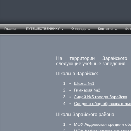
Главная
ПУТЕШЕСТВЕННИКУ
О городе
Контакты
Фот
На территории Зарайского 
следующие учебные заведения:
Школы в Зарайске:
Школа №1
Гимназия №2
Лицей №5 города Зарайска
Средняя общеобразователь
Школы Зарайского района
МОУ
Авдеевская средняя о