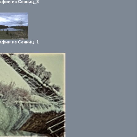
афии из Сенниц_3
афии из Сенниц_1