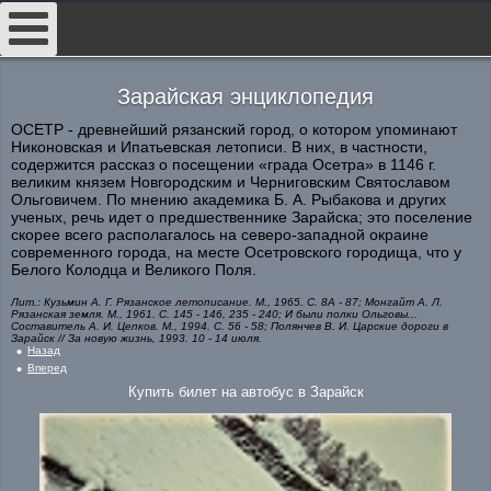
##
Зарайская энциклопедия
ОСЕТР - древнейший рязанский город, о котором упоминают
Никоновская и Ипатьевская летописи. В них, в частности,
содержится рассказ о посещении «града Осетра» в 1146 г.
великим князем Новгородским и Черниговским Святославом
Ольговичем. По мнению академика Б. А. Рыбакова и других
ученых, речь идет о предшественнике Зарайска; это поселение
скорее всего располагалось на северо-западной окраине
современного города, на месте Осетровского городища, что у
Белого Колодца и Великого Поля.
Лит.: Кузьмин А. Г. Рязанское летописание. М., 1965. С. 8А - 87; Монгайт А. Л.
Рязанская земля. М., 1961. С. 145 - 146, 235 - 240; И были полки Ольговы...
Составитель А. И. Цепков. М., 1994. С. 56 - 58; Полянчев В. И. Царские дороги в
Зарайск // За новую жизнь, 1993. 10 - 14 июля.
Назад
Вперед
Купить билет на автобус в Зарайск