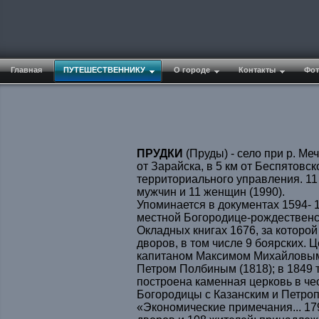
Главная
ПУТЕШЕСТВЕННИКУ
О городе
Контакты
Фот
ПРУДКИ
(Пруды) - село при р. Меч
от Зарайска, в 5 км от Беспятовск
территориального управления. 11 
мужчин и 11 женщин (1990).
Упоминается в документах 1594- 
местной Богородице-рождественс
Окладных книгах 1676, за которой
дворов, в том числе 9 боярских. 
капитаном Максимом Михайловым 
Петром Полбиным (1818); в 1849
построена каменная церковь в че
Богородицы с Казанским и Петро
«Экономические примечания... 179