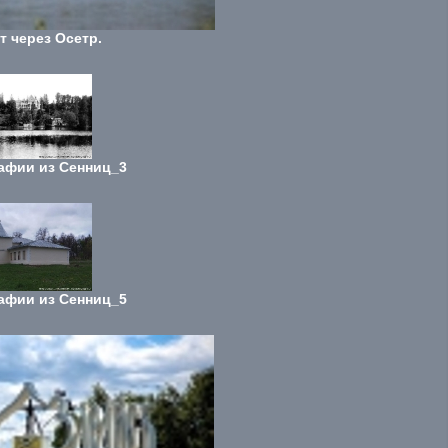
т через Осетр.
афии из Сенниц_3
афии из Сенниц_5