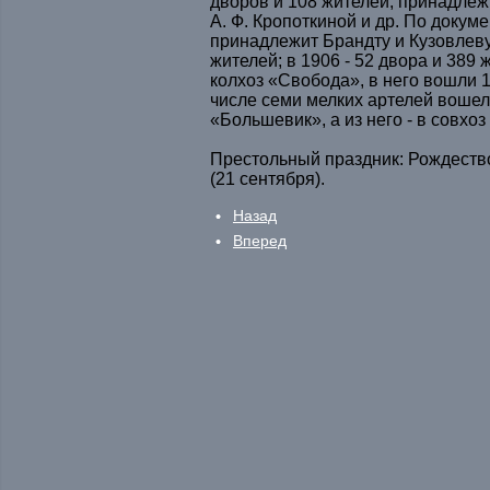
дворов и 108 жителей; принадлежи
А. Ф. Кропоткиной и др. По докум
принадлежит Брандту и Кузовлеву,
жителей; в 1906 - 52 двора и 389 
колхоз «Свобода», в него вошли 1
числе семи мелких артелей вошел
«Большевик», а из него - в совхоз
Престольный праздник: Рождеств
(21 сентября).
Назад
Вперед