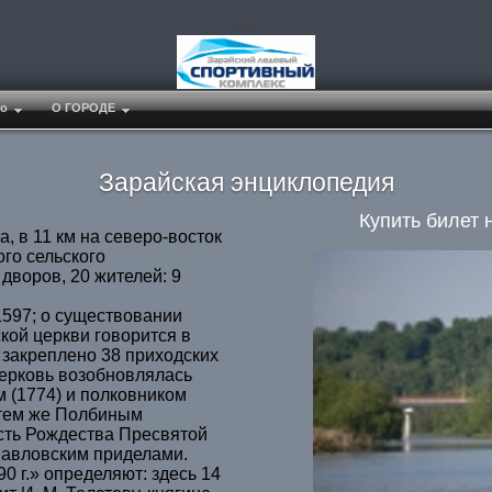
##
о
О ГОРОДЕ
Зарайская энциклопедия
Купить билет 
а, в 11 км на северо-восток
ого сельского
дворов, 20 жителей: 9
1597; о существовании
кой церкви говорится в
 закреплено 38 приходских
Церковь возобновлялась
(1774) и полковником
 тем же Полбиным
сть Рождества Пресвятой
павловским приделами.
0 г.» определяют: здесь 14