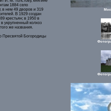
т И. М. Толстову, княгине
ентам 1884 село
 в нем 49 дворов и 319
Мос
жителей. В 1929 создан
89 крестьян; в 1950 в
 в укрупненный колхоз
 того же названия.
о Пресвятой Богородицы
Фотогр
Фотогр