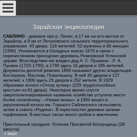
##
Зарайская энциклопедия
САБЛИНО
- деревня при р. Пилис, в 17 км на юго-восток от
Зарайска, в 9 км от Летуновского сельского территориального
управления. 43 двора, 118 жителей: 52 мужчины и 66 женщин
(1990). Упоминается в Окладных книгах 1676 в связи с
перечислением приходских деревень Рожновской Успенской
церкви. Впоследствии ею владел дед А. С. Пушкина - Л. А.
Пушкин (1723-1790); в 1790 здесь 16 дворов и 185 жителей.
Документы десятой ревизии 1858 называют других владельцев -
Костюрина, Маслову, Повалишину. В ней 30 дворов и 127
жителей; к 1906 здесь 29 дворов и 252 жителя. В 1929
образован колхоз «Отпор кулаку» (229 трудоспособных
крестьян из 61 двора). Некоторое время спустя
сверхполитизированное название хозяйства уступило место
более спокойному - «Новая жизнь»; в 1950 вошел в
укрупненный колхоз им. Горького Саблинского сельсовета,
затем в совхоз «Родина». В окрестностях деревни залежи
торфяников. В местных лесах много грибов и земляники.
Престольный праздник: Успение Пресвятой Богородицы (28
августа).
Назад