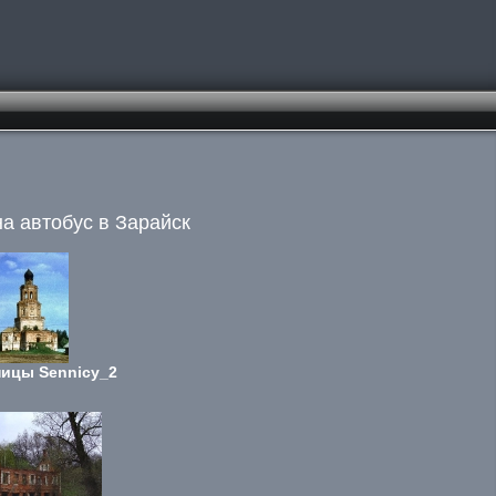
на автобус в Зарайск
ицы Sennicy_2