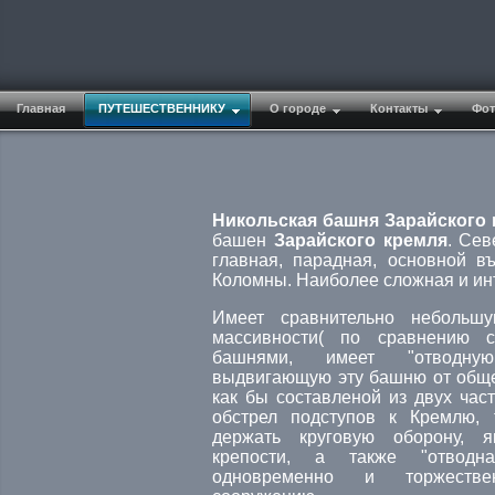
Главная
ПУТЕШЕСТВЕННИКУ
О городе
Контакты
Фот
Никольская башня Зарайского
башен
Зарайского кремля
. Сев
главная, парадная, основной в
Коломны. Наиболее сложная и инт
Имеет сравнительно небольш
массивности( по сравнению 
башнями, имеет "отводную
выдвигающую эту башню от общей
как бы составленой из двух час
обстрел подступов к Кремлю, 
держать круговую оборону, 
крепости, а также "отводна
одновременно и торжеств