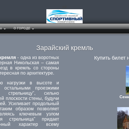
##
о
О ГОРОДЕ
Зарайский кремль
 кремля
- одна из воротных
Купить билет 
ерная Никольская – самая
ъезд в кремль со стороны
ересная по архитектуре.
ую нагрузки в высоте и
с остальными проезжими
 стрельницу", сильно
Сенн
 плоскости стены, будучи
тей. Усиливает продольный
таким образом позволяет
являясь ключевым узлом
я стрельница" придает
енный характер всему