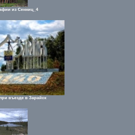
афии из Сенниц_4
при въезде в Зарайск